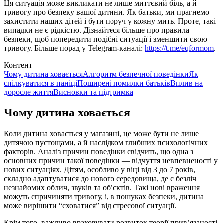
Ця ситуація може викликати не лише миттєвий біль, а й
тривогу про безпеку вашої дитини. Як батьки, ми прагнемо
захистити наших дітей і бути поруч у кожну мить. Проте, такі
випадки не є рідкістю. Дізнайтеся більше про правила
безпеки, щоб попередити подібні ситуації і зменшити свою
тривогу. Більше порад у Telegram-каналі:
https://t.me/eqformom
.
Контент
Чому дитина ховається
Алгоритм безпечної поведінки
Як
спілкуватися в паніці
Поширені помилки батьків
Вплив на
доросле життя
Висновки та підтримка
Чому дитина ховається
Коли дитина ховається у магазині, це може бути не лише
дитячою пустощами, а й наслідком глибших психологічних
факторів. Аналіз причин поведінки свідчить, що одна з
основних причин такої поведінки — відчуття невпевненості у
нових ситуаціях. Дітям, особливо у віці від 3 до 7 років,
складно адаптуватися до нового середовища, де є безліч
незнайомих облич, звуків та об’єктів. Такі нові враження
можуть спричиняти тривогу, і, в пошуках безпеки, дитина
може вирішити “сховатися” від стресової ситуації.
Крім того, важливо враховувати розвиток теорії прив’язаності.