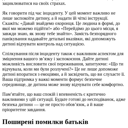
зациклюватися на своїх страхах.
Як говорити під час інциденту. У цей момент важливо не
лише заспокоїти дитину, а й надати їй чіткі інструкції.
Скажіть: «Давай знайдемо охоронця. Це людина в формі, до
якої ми можемо підійти!» або «Перейдімо до цього місця, я
завжди знаю, як знову тебе знайти». Замість безпорядного
панікування надавайте детальні вказівки, які допоможуть
дитині відчувати контроль над ситуацією.
Спілкування після інциденту також є важливим аспектом для
зміцнення вашого зв’язку і заспокоєння. Дайте дитині
можливість висловити свої переживання, запитуючи: «Що ти
відчувала, коли ми були розлучені?» Це не лише допоможе
дитині впоратися з емоціями, а й засвідчить, що ви слухаєте її.
Ваша підтримка у важкі моменти формує безпечне
середовище, де дитина може знову відчувати себе комфортно.
Пам’ятайте, що ваш спокій і впевненість є критично
важливими у цій ситуації. Будьте готові до несподіванок, адже
безпека дитини — це не просто обов’язок, а й ваше
пріоритетне завдання.
Поширені помилки батьків