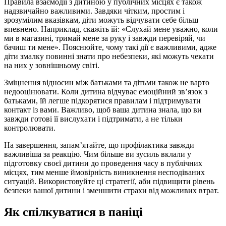
Правила взаємодії з дитиною у публічних місцях є також
надзвичайно важливими. Завдяки чітким, простим і
зрозумілим вказівкам, діти можуть відчувати себе більш
впевнено. Наприклад, скажіть їй: «Слухай мене уважно, коли
ми в магазині, тримай мене за руку і завжди перевіряй, чи
бачиш ти мене». Пояснюйте, чому такі дії є важливими, адже
діти змалку повинні знати про небезпеки, які можуть чекати
на них у зовнішньому світі.
Зміцнення відносин між батьками та дітьми також не варто
недооцінювати. Коли дитина відчуває емоційний зв’язок з
батьками, їй легше підкорятися правилам і підтримувати
контакт із вами. Важливо, щоб ваша дитина знала, що ви
завжди готові її вислухати і підтримати, а не тільки
контролювати.
На завершення, запам’ятайте, що профілактика завжди
важливіша за реакцію. Чим більше ви зусиль вклали у
підготовку своєї дитини до проведення часу в публічних
місцях, тим менше ймовірність виникнення несподіваних
ситуацій. Використовуйте ці стратегії, аби підвищити рівень
безпеки вашої дитини і зменшити страхи від можливих втрат.
Як спілкуватися в паніці