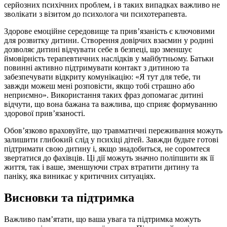
серйозних психічних проблем, і в таких випадках важливо не
зволікати з візитом до психолога чи психотерапевта.
Здорове емоційне середовище та прив’язаність є ключовими
для розвитку дитини. Створення довірчих взаємин у родині
дозволяє дитині відчувати себе в безпеці, що зменшує
ймовірність терапевтичних наслідків у майбутньому. Батьки
повинні активно підтримувати контакт з дитиною та
забезпечувати відкриту комунікацію: «Я тут для тебе, ти
завжди можеш мені розповісти, якщо тобі страшно або
неприємно». Використання таких фраз допомагає дитині
відчути, що вона бажана та важлива, що сприяє формуванню
здорової прив’язаності.
Обов’язково враховуйте, що травматичні переживання можуть
залишити глибокий слід у психіці дітей. Завжди будьте готові
підтримати свою дитину і, якщо знадобиться, не соромтеся
звертатися до фахівців. Ці дії можуть значно поліпшити як її
життя, так і ваше, зменшуючи страх втратити дитину та
паніку, яка виникає у критичних ситуаціях.
Висновки та підтримка
Важливо пам’ятати, що ваша увага та підтримка можуть