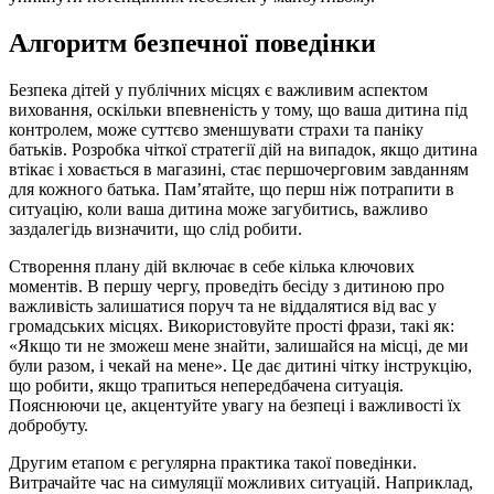
Алгоритм безпечної поведінки
Безпека дітей у публічних місцях є важливим аспектом
виховання, оскільки впевненість у тому, що ваша дитина під
контролем, може суттєво зменшувати страхи та паніку
батьків. Розробка чіткої стратегії дій на випадок, якщо дитина
втікає і ховається в магазині, стає першочерговим завданням
для кожного батька. Пам’ятайте, що перш ніж потрапити в
ситуацію, коли ваша дитина може загубитись, важливо
заздалегідь визначити, що слід робити.
Створення плану дій включає в себе кілька ключових
моментів. В першу чергу, проведіть бесіду з дитиною про
важливість залишатися поруч та не віддалятися від вас у
громадських місцях. Використовуйте прості фрази, такі як:
«Якщо ти не зможеш мене знайти, залишайся на місці, де ми
були разом, і чекай на мене». Це дає дитині чітку інструкцію,
що робити, якщо трапиться непередбачена ситуація.
Пояснюючи це, акцентуйте увагу на безпеці і важливості їх
добробуту.
Другим етапом є регулярна практика такої поведінки.
Витрачайте час на симуляції можливих ситуацій. Наприклад,