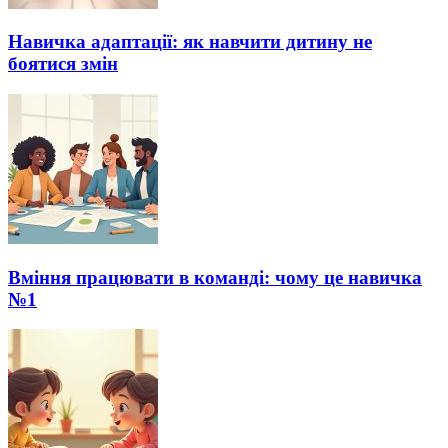
Навичка адаптації: як навчити дитину не
боятися змін
Вміння працювати в команді: чому це навичка
№1