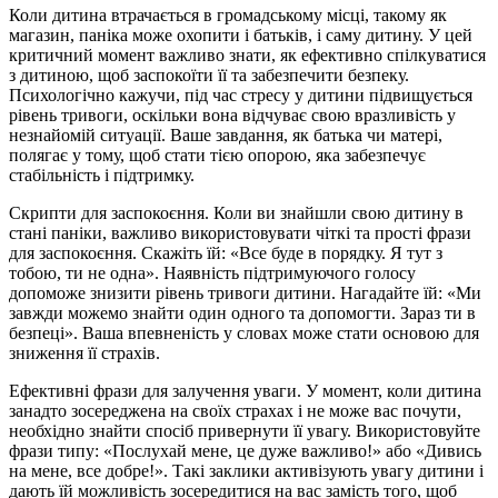
Коли дитина втрачається в громадському місці, такому як
магазин, паніка може охопити і батьків, і саму дитину. У цей
критичний момент важливо знати, як ефективно спілкуватися
з дитиною, щоб заспокоїти її та забезпечити безпеку.
Психологічно кажучи, під час стресу у дитини підвищується
рівень тривоги, оскільки вона відчуває свою вразливість у
незнайомій ситуації. Ваше завдання, як батька чи матері,
полягає у тому, щоб стати тією опорою, яка забезпечує
стабільність і підтримку.
Скрипти для заспокоєння. Коли ви знайшли свою дитину в
стані паніки, важливо використовувати чіткі та прості фрази
для заспокоєння. Скажіть їй: «Все буде в порядку. Я тут з
тобою, ти не одна». Наявність підтримуючого голосу
допоможе знизити рівень тривоги дитини. Нагадайте їй: «Ми
завжди можемо знайти один одного та допомогти. Зараз ти в
безпеці». Ваша впевненість у словах може стати основою для
зниження її страхів.
Ефективні фрази для залучення уваги. У момент, коли дитина
занадто зосереджена на своїх страхах і не може вас почути,
необхідно знайти спосіб привернути її увагу. Використовуйте
фрази типу: «Послухай мене, це дуже важливо!» або «Дивись
на мене, все добре!». Такі заклики активізують увагу дитини і
дають їй можливість зосередитися на вас замість того, щоб