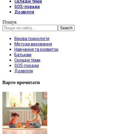
Складні теми
SOS-поради
Дозвілля
Пошук
Вікова психологія
Методи виховання
Навчання та розвиток
Батькам
Складні теми
SOS-поради
Дозвілля
Варто прочитати