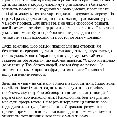
Діти, які мають здорову емоційну прив’язаність з батьками,
зазнають поменшені труднощі у нових умовах, проте навіть
такі діти можуть шукати укриття, коли відчувають загрозу або
страх. Гра як форма дослідження також відіграє важливу роль
у цьому процесі. Для дітей гра є не лише способом розваги,
але й самим способом відкривати світ навколо них. Сховатися
у магазині може бути спробою дитини дослідити нове,
уникнути уваги дорослих чи просто пограти у хованки.
Дуже важливо, щоб батьки працювали над створенням
безпечного середовища та допомагали дітям адаптуватись до
нових умов. Коли забираєте дитину з дому, намагайтеся
заздалегідь обговорити, що відбуватиметься: “Скоро ми підемо
до магазину. Там багато людей, але ми будемо разом”. За
допомогою таких простих фраз, ви зменшите її тривогу і
відчуття невизначеності.
Звертайте увагу на сигнали тривоги вашої дитини. Якщо вона
постійно тікає і ховається, це може свідчити про глибшу
проблему, яку потрібно обговорити не лише з дитиною, а й з
педагогами або психологами. Психологічна безпека дитини
має бути пріоритетом. Не варто ігнорувати ці сигнали або
підходити до ситуації легковажно. Справжнє розуміння
причин прихованої поведінки вашої дитини може допомогти
уникнути потенційних небезпек у майбутньому.