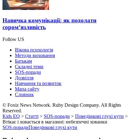
Навичка комунікації: як подолати
сором’язливість
Follow US
Вікова психологія
Методи виховання
Батькам
Складні теми
SOS-поради
Дозвілля
Навчання та розвиток
Мапа сайту
Словник
© Foxiz News Network. Ruby Design Company. All Rights
Reserved.
Kids EQ
>
Статті
>
SOS-поради
>
Поведінкові глухі кути
>
Втікає і ховається в магазині: небезпечні хованки
SOS-поради
Поведінкові глухі кути