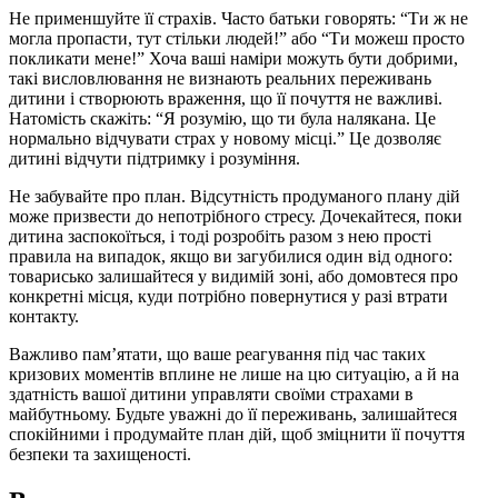
Не применшуйте її страхів. Часто батьки говорять: “Ти ж не
могла пропасти, тут стільки людей!” або “Ти можеш просто
покликати мене!” Хоча ваші наміри можуть бути добрими,
такі висловлювання не визнають реальних переживань
дитини і створюють враження, що її почуття не важливі.
Натомість скажіть: “Я розумію, що ти була налякана. Це
нормально відчувати страх у новому місці.” Це дозволяє
дитині відчути підтримку і розуміння.
Не забувайте про план. Відсутність продуманого плану дій
може призвести до непотрібного стресу. Дочекайтеся, поки
дитина заспокоїться, і тоді розробіть разом з нею прості
правила на випадок, якщо ви загубилися один від одного:
товарисько залишайтеся у видимій зоні, або домовтеся про
конкретні місця, куди потрібно повернутися у разі втрати
контакту.
Важливо пам’ятати, що ваше реагування під час таких
кризових моментів вплине не лише на цю ситуацію, а й на
здатність вашої дитини управляти своїми страхами в
майбутньому. Будьте уважні до її переживань, залишайтеся
спокійними і продумайте план дій, щоб зміцнити її почуття
безпеки та захищеності.