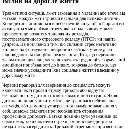
Вплив на доросле життя
Травматичні ситуації, як-от заховання в магазині або втеча від
батьків, можуть мати тривалі наслідки для психіки дитини.
Коли дитина опиняється в небезпечній ситуації, в її організмі
активуються механізми стресу, які в подальшому можуть
призвести до розвитку тривожних розладів,
посттравматичного стресового розладу (ПТСР) чи навіть
депресії. Це пов’язано з тим, що сильний стрес негативно
впливає на формування нейронних зв’язків у мозку, які
відповідають за емоційне реагування. Діти, що пережили
травматичні досвіди, часто виявляють труднощі у формуванні
емоційної прив’язаності до інших, зокрема до батьків, що
може значно ускладнити їхнє соціальне життя і взаємини у
дорослому житті.
Червоні прапорці для звернення до спеціаліста можуть
включати часті прояви страху, тривоги або відчуття
безпомічності у дитини після травматичної ситуації. Якщо
дитина починає уникати місць, де трапилася небезпечна
ситуація, або демонструє агресію та надмірне замикання у
собі, це може свідчити про необхідність отримання
професійної допомоги. Батьки повинні бути уважними до
симптомів, таких як нічні страхи, зміни в поведінці або
нездатність зосередитись. Тривалий стрес може призвести до