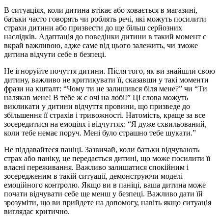
В ситуаціях, коли дитина втікає або ховається в магазині,
батьки часто говорять чи роблять речі, які можуть посилити
страхи дитини або призвести до ще більш серйозних
наслідків. Адаптація до поведінки дитини в такий момент є
вкрай важливою, адже саме від цього залежить, чи зможе
дитина відчути себе в безпеці.
Не ігноруйте почуття дитини. Після того, як ви знайшли свою
дитину, важливо не критикувати її, сказавши у такі моменти
фрази на кшталт: “Чому ти не залишився біля мене?” чи “Ти
налякав мене! В тебе ж є очі на лобі!” Ці слова можуть
викликати у дитини відчуття провини, що призведе до
збільшення її страхів і тривожності. Натомість, краще за все
зосередитися на емоціях і відчуттях: “Я дуже схвильований,
коли тебе немає поруч. Мені було страшно тебе шукати.”
Не піддавайтеся паніці. Зазвичай, коли батьки відчувають
страх або паніку, це передається дитині, що може посилити її
власні переживання. Важливо залишатися спокійним і
зосередженим в такій ситуації, демонструючи моделі
емоційного контролю. Якщо ви в паніці, ваша дитина може
почати відчувати себе ще менш у безпеці. Важливо дати їй
зрозуміти, що ви прийдете на допомогу, навіть якщо ситуація
виглядає критично.