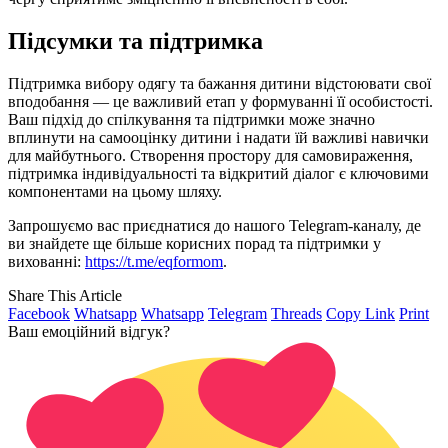
Підсумки та підтримка
Підтримка вибору одягу та бажання дитини відстоювати свої
вподобання — це важливий етап у формуванні її особистості.
Ваш підхід до спілкування та підтримки може значно
вплинути на самооцінку дитини і надати їй важливі навички
для майбутнього. Створення простору для самовираження,
підтримка індивідуальності та відкритий діалог є ключовими
компонентами на цьому шляху.
Запрошуємо вас приєднатися до нашого Telegram-каналу, де
ви знайдете ще більше корисних порад та підтримки у
вихованні:
https://t.me/eqformom
.
Share This Article
Facebook
Whatsapp
Whatsapp
Telegram
Threads
Copy Link
Print
Ваш емоційний відгук?