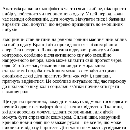
Анатомія ранкових конфліктів часто сягає глибше, ніж просто
вибір улюбленого чи неприємного одягу. У цей період, коли
час завжди обмежений, діти можуть відчувати тиск і бажання
виразити свої почуття, що нерідко призводить до емоційних
вибухів.
Емоційний стан дитини на ранкові години має значний вплив
на вибір одягу. Вранці діти прокидаються з різним рівнем
енергії та настрою. Якщо дитина відчуває тривогу чи брак
контролю, особливо після активного сну або емоційно
напруженого вечора, вона може виявити свій протест через
одяг. У той же час, бажання відповідати моральним
стандартам і подобатись іншим може взаємодіяти з цими
емоціями: деякі діти прагнуть бути «як усі» і, навпаки,
прагнуть виділитися. Це особливо актуально під час переходу
до шкільного віку, коли соціальні зв’язки починають грати
важливу роль.
Ще однією причиною, чому діти можуть відмовлятися вдягати
певний одяг, є некомфортність фізичних відчуттів. Тканини,
які для дорослих можуть здаватися звичними, для дітей
можуть бути справжнім кошмаром. Сильні шви, незручний
крій або новий одяг, що заважає рухам – це все те, що може
викликати відразу і протест. Діти часто не можуть усвідомити