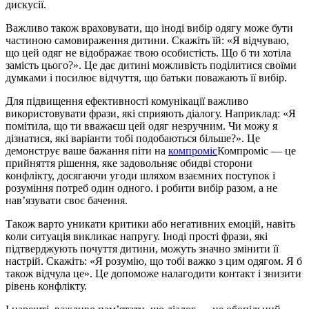
дискусії.
Важливо також враховувати, що іноді вибір одягу може бути
частиною самовираження дитини. Скажіть їй: «Я відчуваю,
що цей одяг не відображає твою особистість. Що б ти хотіла
замість цього?». Це дає дитині можливість поділитися своїми
думками і посилює відчуття, що батьки поважають її вибір.
Для підвищення ефективності комунікації важливо
використовувати фрази, які сприяють діалогу. Наприклад: «Я
помітила, що ти вважаєш цей одяг незручним. Чи можу я
дізнатися, які варіанти тобі подобаються більше?». Це
демонструє ваше бажання піти на
компроміс
Компроміс — це
прийняття рішення, яке задовольняє обидві сторони
конфлікту, досягаючи угоди шляхом взаємних поступок і
розуміння потреб один одного.
і робити вибір разом, а не
нав’язувати своє бачення.
Також варто уникати критики або негативних емоцій, навіть
коли ситуація викликає напругу. Іноді прості фрази, які
підтверджують почуття дитини, можуть значно змінити її
настрій. Скажіть: «Я розумію, що тобі важко з цим одягом. Я б
також відчула це». Це допоможе налагодити контакт і знизити
рівень конфлікту.