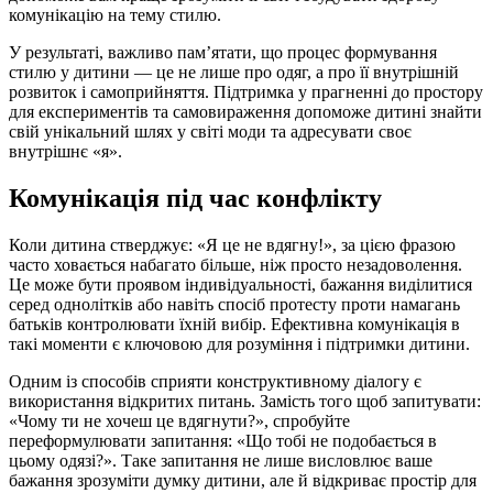
комунікацію на тему стилю.
У результаті, важливо пам’ятати, що процес формування
стилю у дитини — це не лише про одяг, а про її внутрішній
розвиток і самоприйняття. Підтримка у прагненні до простору
для експериментів та самовираження допоможе дитині знайти
свій унікальний шлях у світі моди та адресувати своє
внутрішнє «я».
Комунікація під час конфлікту
Коли дитина стверджує: «Я це не вдягну!», за цією фразою
часто ховається набагато більше, ніж просто незадоволення.
Це може бути проявом індивідуальності, бажання виділитися
серед однолітків або навіть спосіб протесту проти намагань
батьків контролювати їхній вибір. Ефективна комунікація в
такі моменти є ключовою для розуміння і підтримки дитини.
Одним із способів сприяти конструктивному діалогу є
використання відкритих питань. Замість того щоб запитувати:
«Чому ти не хочеш це вдягнути?», спробуйте
переформулювати запитання: «Що тобі не подобається в
цьому одязі?». Таке запитання не лише висловлює ваше
бажання зрозуміти думку дитини, але й відкриває простір для