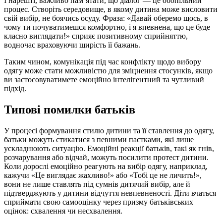
І нарешті, важливо пам’ятати, що діалог — це обопільний
процес. Створіть середовище, в якому дитина може висловити
свій вибір, не боячись осуду. Фраза: «Давай оберемо щось, в
чому ти почуватимешся комфортно, і я впевнена, що це буде
класно виглядати!» сприяє позитивному сприйняттю,
водночас враховуючи щирість її бажань.
Таким чином, комунікація під час конфлікту щодо вибору
одягу може стати можливістю для зміцнення стосунків, якщо
ви застосовуватимете емоційно інтелігентний та чутливий
підхід.
Типові помилки батьків
У процесі формування стилю дитини та її ставлення до одягу,
батьки можуть стикатися з певними пастками, які лише
ускладнюють ситуацію. Емоційні реакції батьків, такі як гнів,
розчарування або відчай, можуть посилити протест дитини.
Коли дорослі емоційно реагують на вибір одягу, наприклад,
кажучи «Це виглядає жахливо!» або «Тобі це не личить!»,
вони не лише ставлять під сумнів дитячий вибір, але й
підтверджують у дитини відчуття невпевненості. Діти вчаться
сприймати свою самооцінку через призму батьківських
оцінок: схвалення чи несхвалення.