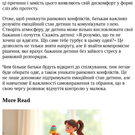
ці причини і замість цього виявляють свій дискомфорт у формі
сліз або протесту.
Отже, щоб уникнути ранкових конфліктів, батькам важливо
розуміти емоційний стан дитини та комунікувати з нею.
Створіть атмосферу, де дитина може вільно висловлювати свої
бажання і почуття. Скажіть дитині: «Я розумію, що ти не
хочеш це вдягати. Що саме тебе турбує в цьому одязі?» Це
дозволить не тільки зняти напругу, але й знайти компромісне
рішення, яке врахує бажання дитини без зайвого стресу в
ранковий розпорядок.
Чим більше батьки будуть відкриті до спілкування, тим легше
буде обирати одяг, а також уникати ранкових конфліктів. Це
не лише допоможе підтримувати емоційний стан дитини, але
й навчатиме її важливості самовираження та обрання, що в
свою чергу розвиває відчуття контролю у малюка.
More Read