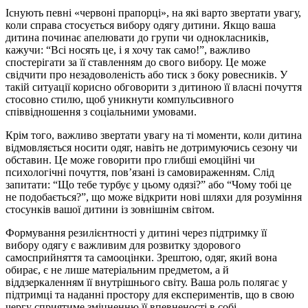
Існують певні «червоні прапорці», на які варто звертати увагу,
коли справа стосується вибору одягу дитини. Якщо ваша
дитина починає апелювати до групи чи однокласників,
кажучи: “Всі носять це, і я хочу так само!”, важливо
спостерігати за її ставленням до свого вибору. Це може
свідчити про незадоволеність або тиск з боку ровесників. У
такій ситуації корисно обговорити з дитиною її власні почуття
стосовно стилю, щоб уникнути компульсивного
співвідношення з соціальними умовами.
Крім того, важливо звертати увагу на ті моменти, коли дитина
відмовляється носити одяг, навіть не дотримуючись сезону чи
обставин. Це може говорити про глибші емоційні чи
психологічні почуття, пов’язані із самовираженням. Слід
запитати: “Що тебе турбує у цьому одязі?” або “Чому тобі це
не подобається?”, що може відкрити нові шляхи для розуміння
стосунків вашої дитини із зовнішнім світом.
Формування резилієнтності у дитині через підтримку її
вибору одягу є важливим для розвитку здорового
самосприйняття та самооцінки. Зрештою, одяг, який вона
обирає, є не лише матеріальним предметом, а й
віддзеркаленням її внутрішнього світу. Ваша роль полягає у
підтримці та наданні простору для експериментів, що в свою
чергу сприятиме зміцненню її впевненості в собі.