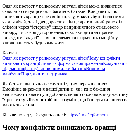
Одяг як протест у ранковому ритуалі дітей може виявитися
складною ситуацією для багатьох батьків. Конфлікти, що
виникають вранці через вибір одягу, можуть бути болісними
як для дітей, так і для дорослих. Чи це дратівливий ранок із
слізьми через “істерику” щодо неприйнятного стильового
вибору, чи самовідсторонення, оскільки дитина прагне
виглядати “як усі” — всі ці елементи формують емоційну
хвилюваність у будньому житті.
Контент
Одяг як протест у ранковому ритуалі дітей
Чому конфлікти
виникають вранці
Стиль як форма самовираження
Комунікація
під час конфлікту
Типові помилки батьків
Вплив на
майбутнє
Підсумки та підтримка
Як батьки, ви точно не самотні у цих переживаннях.
Емоційне вираження вашої дитини, як і їхнє бажання
відстоювати власні уподобання, являє собою важливу частину
їх розвитку. Дітям потрібно зрозуміти, що їхні думки і почуття
мають значення.
Більше порад у Telegram-каналі:
https://t.me/eqformom
Чому конфлікти виникають вранці