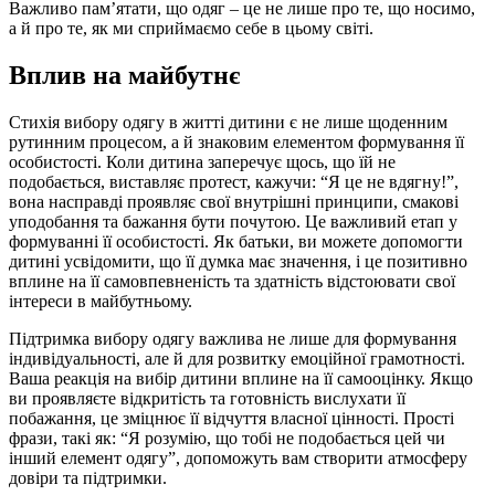
Важливо пам’ятати, що одяг – це не лише про те, що носимо,
а й про те, як ми сприймаємо себе в цьому світі.
Вплив на майбутнє
Стихія вибору одягу в житті дитини є не лише щоденним
рутинним процесом, а й знаковим елементом формування її
особистості. Коли дитина заперечує щось, що їй не
подобається, виставляє протест, кажучи: “Я це не вдягну!”,
вона насправді проявляє свої внутрішні принципи, смакові
уподобання та бажання бути почутою. Це важливий етап у
формуванні її особистості. Як батьки, ви можете допомогти
дитині усвідомити, що її думка має значення, і це позитивно
вплине на її самовпевненість та здатність відстоювати свої
інтереси в майбутньому.
Підтримка вибору одягу важлива не лише для формування
індивідуальності, але й для розвитку емоційної грамотності.
Ваша реакція на вибір дитини вплине на її самооцінку. Якщо
ви проявляєте відкритість та готовність вислухати її
побажання, це зміцнює її відчуття власної цінності. Прості
фрази, такі як: “Я розумію, що тобі не подобається цей чи
інший елемент одягу”, допоможуть вам створити атмосферу
довіри та підтримки.