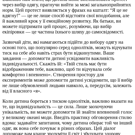
через вибір одягу, прагнучи вийти за межі загальноприйнятих
норм. Цей протест виявляється у фразах на кшталт: “Я це не
вдягну!” — це не лише спосіб відстояти свої вподобання, але
й важливий крок у її емоційному розвитку. Як батьки, ви
можете підтримати цей процес, розуміючи, що вибір
екіпіровки — це частина їхнього шляху до самосвідомості.
Зазвичай діти, які намагаються підійти до вибору одягу на
основі того, що популярно серед однолітків, можуть відчувати
тиск на себе або навіть страх бути відкинутими. Ваше
завдання — допомогти дитині усвідомити важливість
індивідуальності. Скажіть їй: «Твій стиль має бути
відображенням тебе, важливо, щоб ти відчувала себе
комфортно і впевнено». Створення простору для
експериментів може допомогти дитині усвідомити, що її вибір
не лише обумовлений людьми навколо, а, передусім, залежить
від її власного «я».
Коли дитина бореться з тиском однолітків, важливо вказати на
те, що індивідуальність — це сила. Лише заохочуючи
унікальність, ви можете допомогти їй знайти впевнений голос
у великому океані моди. Введіть практику обговорення стилю
вдома: задавайте запитання, чому дитина обирає той чи інший
одяг, як вона себе почуває в різних образах. Цей діалог
допоможе вам краще зрозуміти її світ і збудувати здорову