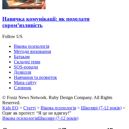
Навичка комунікації: як подолати
сором’язливість
Follow US
Вікова психологія
Методи виховання
Батькам
Складні теми
SOS-поради
Дозвілля
Навчання та розвиток
Мапа сайту
Словник
© Foxiz News Network. Ruby Design Company. All Rights
Reserved.
Kids EQ
>
Статті
>
Вікова психологія
>
Школярі (7-12 років)
>
Одяг як протест: “Я це не вдягну!”
Вікова психологія
Школярі (7-12 років)