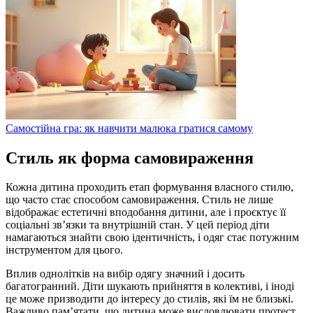
Самостійна гра: як навчити малюка гратися самому
Стиль як форма самовираження
Кожна дитина проходить етап формування власного стилю,
що часто стає способом самовираження. Стиль не лише
відображає естетичні вподобання дитини, але і проєктує її
соціальні зв’язки та внутрішній стан. У цей період діти
намагаються знайти свою ідентичність, і одяг стає потужним
інструментом для цього.
Вплив однолітків на вибір одягу значний і досить
багатогранний. Діти шукають прийняття в колективі, і іноді
це може призводити до інтересу до стилів, які їм не близькі.
Важливо пам’ятати, що дитина може висловлювати протест