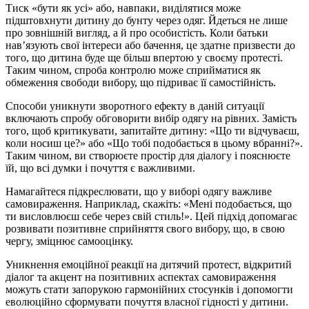
Тиск «бути як усі» або, навпаки, виділятися може
підштовхнути дитину до бунту через одяг. Йдеться не лише
про зовнішній вигляд, а й про особистість. Коли батьки
нав’язують свої інтереси або бачення, це здатне призвести до
того, що дитина буде ще більш впертою у своєму протесті.
Таким чином, спроба контролю може сприйматися як
обмеження свободи вибору, що підриває її самостійність.
Способи уникнути зворотного ефекту в даній ситуації
включають спробу обговорити вибір одягу на рівних. Замість
того, щоб критикувати, запитайте дитину: «Що ти відчуваєш,
коли носиш це?» або «Що тобі подобається в цьому вбранні?».
Таким чином, ви створюєте простір для діалогу і пояснюєте
їй, що всі думки і почуття є важливими.
Намагайтеся підкреслювати, що у виборі одягу важливе
самовираження. Наприклад, скажіть: «Мені подобається, що
ти висловлюєш себе через свій стиль!». Цей підхід допомагає
розвивати позитивне сприйняття свого вибору, що, в свою
чергу, зміцнює самооцінку.
Уникнення емоційної реакції на дитячий протест, відкритий
діалог та акцент на позитивних аспектах самовираження
можуть стати запорукою гармонійних стосунків і допомогти
еволюційно сформувати почуття власної гідності у дитини.