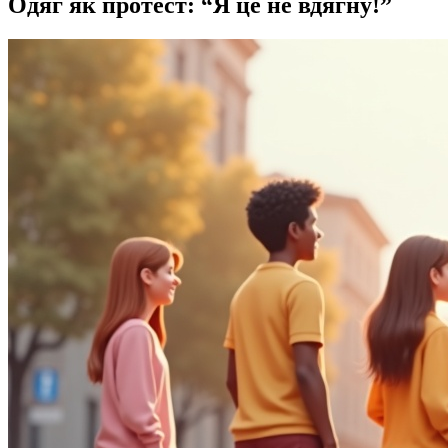
Одяг як протест: “Я це не вдягну!”