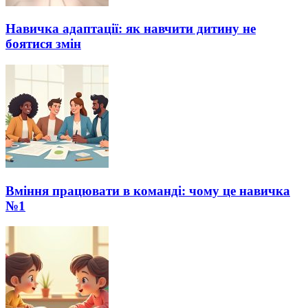
Навичка адаптації: як навчити дитину не
боятися змін
Вміння працювати в команді: чому це навичка
№1