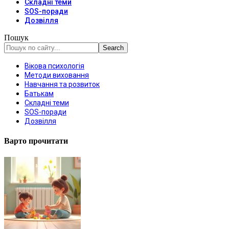
Складні теми
SOS-поради
Дозвілля
Пошук
Вікова психологія
Методи виховання
Навчання та розвиток
Батькам
Складні теми
SOS-поради
Дозвілля
Варто прочитати