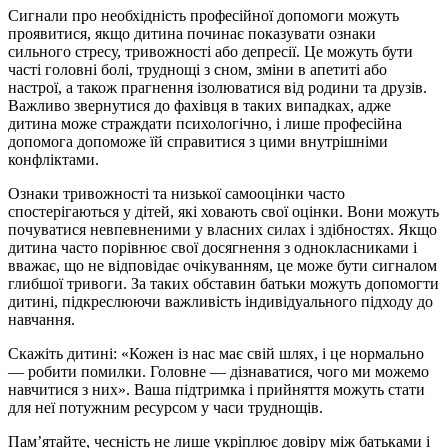
Сигнали про необхідність професійної допомоги можуть
проявитися, якщо дитина починає показувати ознаки
сильного стресу, тривожності або депресії. Це можуть бути
часті головні болі, труднощі з сном, зміни в апетиті або
настрої, а також прагнення ізолюватися від родини та друзів.
Важливо звернутися до фахівця в таких випадках, адже
дитина може страждати психологічно, і лише професійна
допомога допоможе їй справитися з цими внутрішніми
конфліктами.
Ознаки тривожності та низької самооцінки часто
спостерігаються у дітей, які ховають свої оцінки. Вони можуть
почуватися невпевненими у власних силах і здібностях. Якщо
дитина часто порівнює свої досягнення з однокласниками і
вважає, що не відповідає очікуванням, це може бути сигналом
глибшої тривоги. За таких обставин батьки можуть допомогти
дитині, підкреслюючи важливість індивідуального підходу до
навчання.
Скажіть дитині: «Кожен із нас має свій шлях, і це нормально
— робити помилки. Головне — дізнаватися, чого ми можемо
навчитися з них». Ваша підтримка і прийняття можуть стати
для неї потужним ресурсом у часи труднощів.
Пам’ятайте, чесність не лише укріплює довіру між батьками і