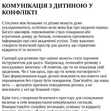
КОМУНІКАЦІЯ З ДИТИНОЮ У
КОНФЛІКТІ
Стосунки між батьками та дітьми можуть дуже
ускладнюватися, особливо коли мова йде про щоденні оцінки.
Багато школярів, переживаючи страх покарання або
втративши довіру до батьків, починають приховувати
інформацію про свої академічні успіхи. Тому важливо
створити безпечний простір для діалогу, що сприятиме
відкритості та чесності.
Сценарії для розмови про оцінки можуть стати хорошим
інструментом для цього. Наприклад, починайте розмову з
неосудливих запитань: «Я помітив, що ти не показував свій
щоденник. Чи є там щось, про що ти хочеш поговорити?»
Таке формулювання надає дитині можливість висловити свої
переживання без страху бути покараним. Пам’ятайте, що ваша
мета — зрозуміти причини поводження дитини, а не
викликати у неї ще більший стрес.
Крім того, створення безпечного простору для спілкування
включає в себе використання невербальних сигналів.
Використовуйте спокійну інтонацію, усмішку та відкриту