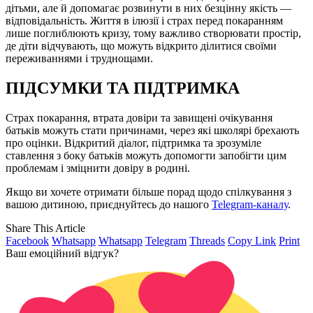
дітьми, але й допомагає розвинути в них безцінну якість —
відповідальність. Життя в ілюзії і страх перед покаранням
лише поглиблюють кризу, тому важливо створювати простір,
де діти відчувають, що можуть відкрито ділитися своїми
переживаннями і труднощами.
ПІДСУМКИ ТА ПІДТРИМКА
Страх покарання, втрата довіри та завищені очікування
батьків можуть стати причинами, через які школярі брехають
про оцінки. Відкритий діалог, підтримка та зрозуміле
ставлення з боку батьків можуть допомогти запобігти цим
проблемам і зміцнити довіру в родині.
Якщо ви хочете отримати більше порад щодо спілкування з
вашою дитиною, приєднуйтесь до нашого
Telegram-каналу
.
Share This Article
Facebook
Whatsapp
Whatsapp
Telegram
Threads
Copy Link
Print
Ваш емоційний відгук?