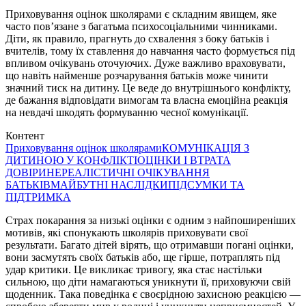
Приховування оцінок школярами є складним явищем, яке
часто пов’язане з багатьма психосоціальними чинниками.
Діти, як правило, прагнуть до схвалення з боку батьків і
вчителів, тому їх ставлення до навчання часто формується під
впливом очікувань оточуючих. Дуже важливо враховувати,
що навіть найменше розчарування батьків може чинити
значний тиск на дитину. Це веде до внутрішнього конфлікту,
де бажання відповідати вимогам та власна емоційна реакція
на невдачі шкодять формуванню чесної комунікації.
Контент
Приховування оцінок школярами
КОМУНІКАЦІЯ З
ДИТИНОЮ У КОНФЛІКТІ
ОЦІНКИ І ВТРАТА
ДОВІРИ
НЕРЕАЛІСТИЧНІ ОЧІКУВАННЯ
БАТЬКІВ
МАЙБУТНІ НАСЛІДКИ
ПІДСУМКИ ТА
ПІДТРИМКА
Страх покарання за низькі оцінки є одним з найпоширеніших
мотивів, які спонукають школярів приховувати свої
результати. Багато дітей вірять, що отримавши погані оцінки,
вони засмутять своїх батьків або, ще гірше, потраплять під
удар критики. Це викликає тривогу, яка стає настільки
сильною, що діти намагаються уникнути її, приховуючи свій
щоденник. Така поведінка є своєрідною захисною реакцією —