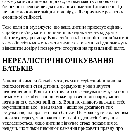
фокусуватися лише на оцінках, батьки мають створювати
безпечне середовище для визнання помилок і досягнень. Це
не лише допоможе зміцнити довіру, а й сприятиме розвитку
емоційної стійкості.
Тож, коли ви зауважуєте, що ваша дитина приховує оцінки,
спробуйте з’ясувати причини її поведінки через відкриту і
підтримуючу розмову. Ваша чуйність і готовність сприймати її
як особистість можуть стати тими факторами, які допоможуть
відновити довіру і повернути стосунки на правильний шлях.
НЕРЕАЛІСТИЧНІ ОЧІКУВАННЯ
БАТЬКІВ
Завищені вимоги батьків можуть мати серйозний вплив на
психологічний стан дитини, формуючи у неї відчуття
невпевненості. Коли діти стикаються з очікуваннями, які вони
не можуть реалізувати, це може призвести до формування
негативного самосприйняття. Вони починають вважати себе
неуспішними або «невдахами», якщо не досягають тих
результатів, які прагнуть їхні батьки. Це може бути свідченням
високого стресу, тривожності та навіть депресії. Ситуація
ускладнюється, якщо дитина відчуває страх покарання за
невдачі, що тільки підсилює бажання приховати правду про