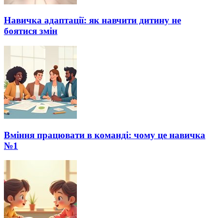
Навичка адаптації: як навчити дитину не
боятися змін
Вміння працювати в команді: чому це навичка
№1