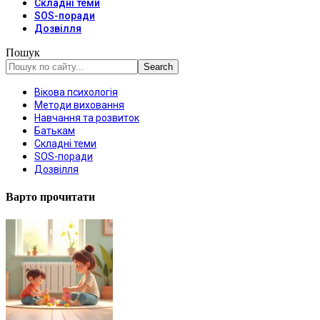
Складні теми
SOS-поради
Дозвілля
Пошук
Вікова психологія
Методи виховання
Навчання та розвиток
Батькам
Складні теми
SOS-поради
Дозвілля
Варто прочитати