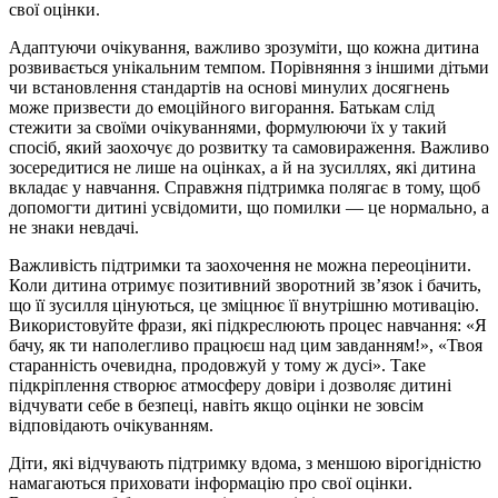
свої оцінки.
Адаптуючи очікування, важливо зрозуміти, що кожна дитина
розвивається унікальним темпом. Порівняння з іншими дітьми
чи встановлення стандартів на основі минулих досягнень
може призвести до емоційного вигорання. Батькам слід
стежити за своїми очікуваннями, формулюючи їх у такий
спосіб, який заохочує до розвитку та самовираження. Важливо
зосередитися не лише на оцінках, а й на зусиллях, які дитина
вкладає у навчання. Справжня підтримка полягає в тому, щоб
допомогти дитині усвідомити, що помилки — це нормально, а
не знаки невдачі.
Важливість підтримки та заохочення не можна переоцінити.
Коли дитина отримує позитивний зворотний зв’язок і бачить,
що її зусилля цінуються, це зміцнює її внутрішню мотивацію.
Використовуйте фрази, які підкреслюють процес навчання: «Я
бачу, як ти наполегливо працюєш над цим завданням!», «Твоя
старанність очевидна, продовжуй у тому ж дусі». Таке
підкріплення створює атмосферу довіри і дозволяє дитині
відчувати себе в безпеці, навіть якщо оцінки не зовсім
відповідають очікуванням.
Діти, які відчувають підтримку вдома, з меншою вірогідністю
намагаються приховати інформацію про свої оцінки.