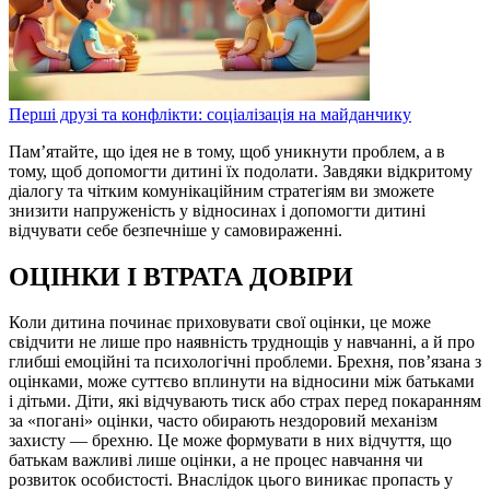
Перші друзі та конфлікти: соціалізація на майданчику
Пам’ятайте, що ідея не в тому, щоб уникнути проблем, а в
тому, щоб допомогти дитині їх подолати. Завдяки відкритому
діалогу та чітким комунікаційним стратегіям ви зможете
знизити напруженість у відносинах і допомогти дитині
відчувати себе безпечніше у самовираженні.
ОЦІНКИ І ВТРАТА ДОВІРИ
Коли дитина починає приховувати свої оцінки, це може
свідчити не лише про наявність труднощів у навчанні, а й про
глибші емоційні та психологічні проблеми. Брехня, пов’язана з
оцінками, може суттєво вплинути на відносини між батьками
і дітьми. Діти, які відчувають тиск або страх перед покаранням
за «погані» оцінки, часто обирають нездоровий механізм
захисту — брехню. Це може формувати в них відчуття, що
батькам важливі лише оцінки, а не процес навчання чи
розвиток особистості. Внаслідок цього виникає пропасть у