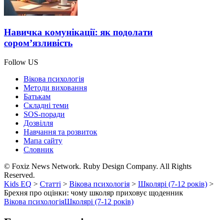
Навичка комунікації: як подолати
сором’язливість
Follow US
Вікова психологія
Методи виховання
Батькам
Складні теми
SOS-поради
Дозвілля
Навчання та розвиток
Мапа сайту
Словник
© Foxiz News Network. Ruby Design Company. All Rights
Reserved.
Kids EQ
>
Статті
>
Вікова психологія
>
Школярі (7-12 років)
>
Брехня про оцінки: чому школяр приховує щоденник
Вікова психологія
Школярі (7-12 років)