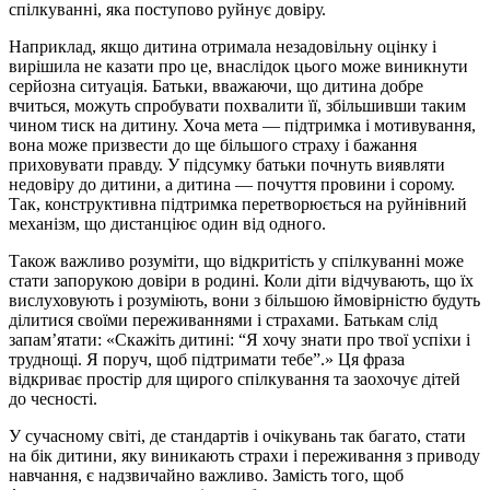
спілкуванні, яка поступово руйнує довіру.
Наприклад, якщо дитина отримала незадовільну оцінку і
вирішила не казати про це, внаслідок цього може виникнути
серйозна ситуація. Батьки, вважаючи, що дитина добре
вчиться, можуть спробувати похвалити її, збільшивши таким
чином тиск на дитину. Хоча мета — підтримка і мотивування,
вона може призвести до ще більшого страху і бажання
приховувати правду. У підсумку батьки почнуть виявляти
недовіру до дитини, а дитина — почуття провини і сорому.
Так, конструктивна підтримка перетворюється на руйнівний
механізм, що дистанціює один від одного.
Також важливо розуміти, що відкритість у спілкуванні може
стати запорукою довіри в родині. Коли діти відчувають, що їх
вислуховують і розуміють, вони з більшою ймовірністю будуть
ділитися своїми переживаннями і страхами. Батькам слід
запам’ятати: «Скажіть дитині: “Я хочу знати про твої успіхи і
труднощі. Я поруч, щоб підтримати тебе”.» Ця фраза
відкриває простір для щирого спілкування та заохочує дітей
до чесності.
У сучасному світі, де стандартів і очікувань так багато, стати
на бік дитини, яку виникають страхи і переживання з приводу
навчання, є надзвичайно важливо. Замість того, щоб