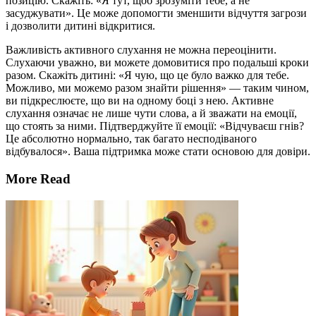
позицію. Скажіть: «Я тут, щоб зрозуміти тебе, а не
засуджувати». Це може допомогти зменшити відчуття загрози
і дозволити дитині відкритися.
Важливість активного слухання не можна переоцінити.
Слухаючи уважно, ви можете домовитися про подальші кроки
разом. Скажіть дитині: «Я чую, що це було важко для тебе.
Можливо, ми можемо разом знайти рішення» — таким чином,
ви підкреслюєте, що ви на одному боці з нею. Активне
слухання означає не лише чути слова, а й зважати на емоції,
що стоять за ними. Підтверджуйте її емоції: «Відчуваєш гнів?
Це абсолютно нормально, так багато несподіваного
відбувалося». Ваша підтримка може стати основою для довіри.
More Read