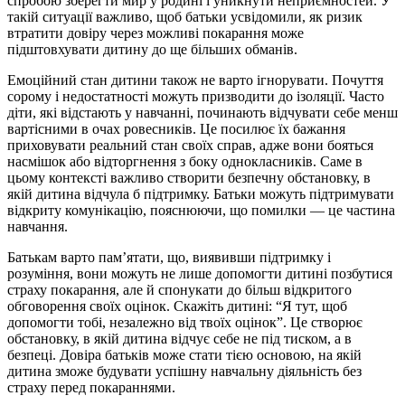
спробою зберегти мир у родині і уникнути неприємностей. У
такій ситуації важливо, щоб батьки усвідомили, як ризик
втратити довіру через можливі покарання може
підштовхувати дитину до ще більших обманів.
Емоційний стан дитини також не варто ігнорувати. Почуття
сорому і недостатності можуть призводити до ізоляції. Часто
діти, які відстають у навчанні, починають відчувати себе менш
вартісними в очах ровесників. Це посилює їх бажання
приховувати реальний стан своїх справ, адже вони бояться
насмішок або відторгнення з боку однокласників. Саме в
цьому контексті важливо створити безпечну обстановку, в
якій дитина відчула б підтримку. Батьки можуть підтримувати
відкриту комунікацію, пояснюючи, що помилки — це частина
навчання.
Батькам варто пам’ятати, що, виявивши підтримку і
розуміння, вони можуть не лише допомогти дитині позбутися
страху покарання, але й спонукати до більш відкритого
обговорення своїх оцінок. Скажіть дитині: “Я тут, щоб
допомогти тобі, незалежно від твоїх оцінок”. Це створює
обстановку, в якій дитина відчує себе не під тиском, а в
безпеці. Довіра батьків може стати тією основою, на якій
дитина зможе будувати успішну навчальну діяльність без
страху перед покараннями.