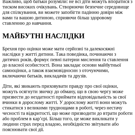
Важливо, щоб батьки розуміли: не всі діти можуть впоратися з
тиском високих очікувань. Створюючи безпечне середовище
для спілкування, ви можете запобігти падінню довіри між
вами та вашою дитиною, сприяючи більш здоровому
ставленню до навчання.
МАЙБУТНІ НАСЛІДКИ
Брехня про оцінки може мати серйозні та далекосяжні
наслідки у житті дитини. Така поведінка, починаючи з
дитячих років, формує певні патерни мислення та ставлення
до власної особистості. Вона закладає основи майбутньої
самооцінки, а також взаємовідносин з оточуючими,
включаючи батьків, викладачів та друзів.
Діти, які звикають приховувати правду про свої оцінки,
можуть осягнути звичку до обману, що в свою чергу може
призвести до нездатності приймати відповідальність за свої
вчинки в дорослому житті. У дорослому житті вони можуть
стикатися з великими труднощами в роботі, через нестачу
чесності та відкритості, що може призводити до втрати роботи
або проблем в кар’єрі. Більш того, це може викликати у
людини страх перед владою, необхідністю звітувати або
пояснювати свої дії.